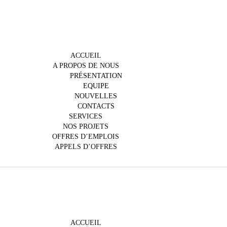
+243 972446396
info@yafrirdc.com
ACCUEIL
A PROPOS DE NOUS
PRÉSENTATION
EQUIPE
NOUVELLES
CONTACTS
SERVICES
NOS PROJETS
OFFRES D’EMPLOIS
APPELS D’OFFRES
+243 972446396
info@yafrirdc.com
ACCUEIL