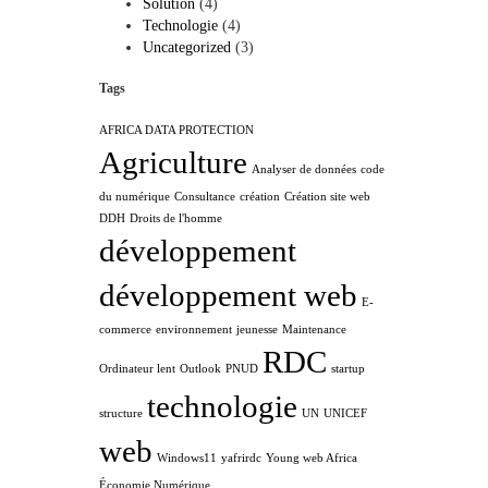
Solution
(4)
Technologie
(4)
Uncategorized
(3)
Tags
AFRICA DATA PROTECTION
Agriculture
Analyser de données
code
du numérique
Consultance
création
Création site web
DDH
Droits de l'homme
développement
développement web
E-
commerce
environnement
jeunesse
Maintenance
RDC
Ordinateur lent
Outlook
PNUD
startup
technologie
structure
UN
UNICEF
web
Windows11
yafrirdc
Young web Africa
Économie Numérique