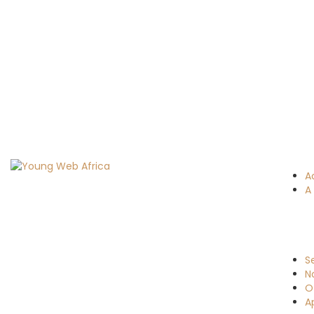
A
A
S
N
O
A