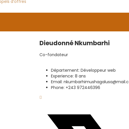
ppels d’offres
Dieudonné Nkumbarhi
Co-fondateur
Département:
Développeur web
Experience:
8 ans
Email:
nkumbarhimushagalusa@mail.
Phone:
+243 972446396