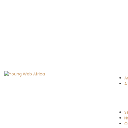
A
A
S
N
O